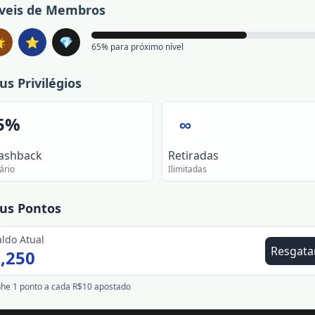
veis de Membros

⭐
💎
65% para próximo nível
us Privilégios
5%
∞
ashback
Retiradas
ário
Ilimitadas
us Pontos
aldo Atual
Resgata
,250
he 1 ponto a cada R$10 apostado