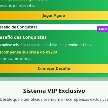
enas nos primeiros 3 dias
Jogar Agora
LIMIT
esafio das Conquistas
omplete missões secretas e desbloqueie prêmios ocultos.
ecompensa surpresa de R$200
mpo restante: 48 horas
Começar Desafio
Sistema VIP Exclusivo
Desbloqueie benefícios premium e recompensas exclusiva