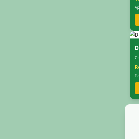
Ap
D
C
R
Te