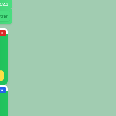
o país
trar
OT
EW