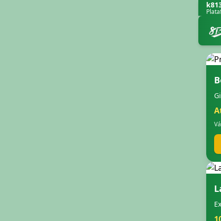
k81
Plata
B
G
A
Vá
L
Ex
1