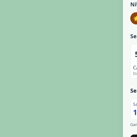
Ní

Se
C
Di
Se
S
1
Gan